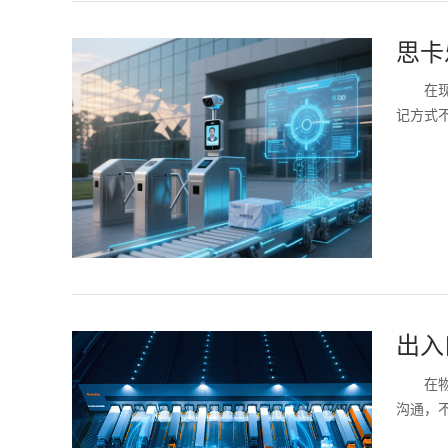
思卡
在
记方式
出入
在
沟通，