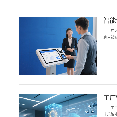
智能
在
息易错
工厂
工
卡乐智能