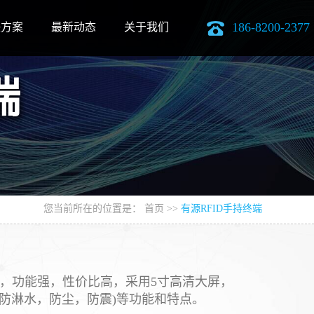
186-8200-2377
决方案
最新动态
关于我们
端
您当前所在的位置是：
首页
>>
有源RFID手持终端
多，功能强，性价比高，采用5寸高清大屏，
业级三防(防淋水，防尘，防震)等功能和特点。